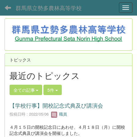
群馬県立勢多農林高等学校
Toggl
トピックス
最近のトピックス
全ての記事
5件
【学校行事】開校記念式典及び講演会
投稿日時 : 2022/05/06
職員
４月１５日の開校記念日にあわせ、４月１８日（月）に開校
記念式典及び講演会を開催しました。