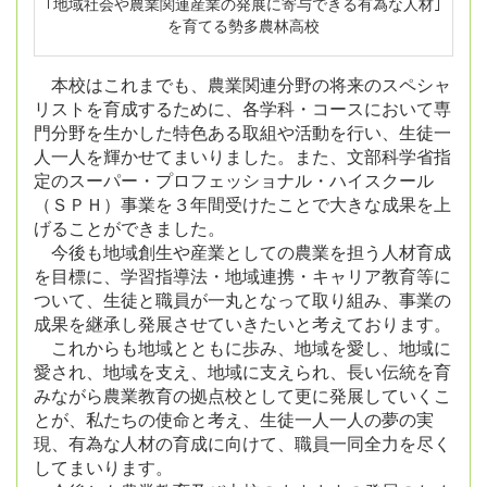
｢地域社会や農業関連産業の発展に寄与できる有為な人材｣
を育てる勢多農林高校
本校はこれまでも、農業関連分野の将来のスペシャ
リストを育成するために、各学科・コースにおいて専
門分野を生かした特色ある取組や活動を行い、生徒一
人一人を輝かせてまいりました。また、文部科学省指
定のスーパー・プロフェッショナル・ハイスクール
（ＳＰＨ）事業を３年間受けたことで大きな成果を上
げることができました。
今後も地域創生や産業としての農業を担う人材育成
を目標に、学習指導法・地域連携・キャリア教育等に
ついて、生徒と職員が一丸となって取り組み、事業の
成果を継承し発展させていきたいと考えております。
これからも地域とともに歩み、地域を愛し、地域に
愛され、地域を支え、地域に支えられ、長い伝統を育
みながら農業教育の拠点校として更に発展していくこ
とが、私たちの使命と考え、生徒一人一人の夢の実
現、有為な人材の育成に向けて、職員一同全力を尽く
してまいります。