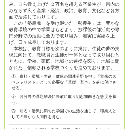
み、自ら鍛え上げた２万名を超える卒業生が、県内の
みならず広く産業・経済、政治、教育、文化など各方
面で活躍しております。
この「勢農魂」を受け継いだ「勢農生」は、豊かな
教育環境の中で学業はもとより、放課後の部活動や専
門分野での活動に全力で取り組み、着実に実績を上
げ、日々成長しております。
本校は、教育目標を次のように掲げ、生徒の夢の実
現に向けて、教職員と生徒が一体となって取り組むと
ともに、学校、家庭、地域との連携を図り、地域に開
かれた、信頼される学校づくりを進めております。
① 食料・環境・生命・健康の関連分野を担う「将来のス
ペシャリスト」として必要な「基礎・基本」を身に付けさ
せる。
② 各分野の課題解決に果敢に取り組む前向きな態度を養
う。
③ 明るく活気に満ちた学園での生活を通して、職業人と
しての豊かな人間性を育む。