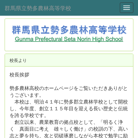
群馬県立勢多農林高等学校
Toggl
校長より
校長挨拶
勢多農林高校のホームページをご覧いただきありがと
うございます。
本校は、明治４１年に勢多郡立農林学校として開校
し、今年度、創立１１５年目を迎える長い歴史と伝統
を誇る学校です。
創立以来、農業教育の拠点校として、「明るく浄
く 真面目に考え 雄々しく働け」の校訓の下、高い
志と夢を持ち、友と切磋琢磨しながら本校で勉学に励