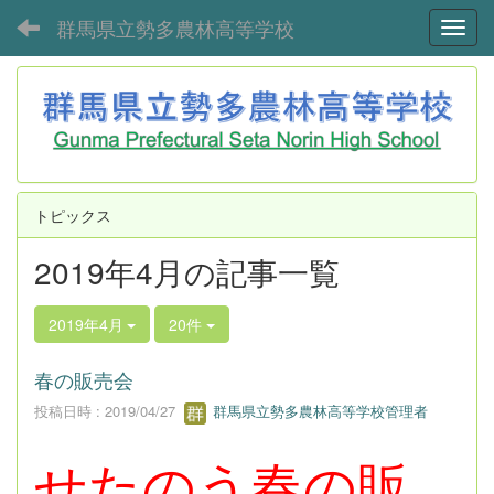
群馬県立勢多農林高等学校
Toggl
トピックス
2019年4月の記事一覧
2019年4月
20件
春の販売会
投稿日時 : 2019/04/27
群馬県立勢多農林高等学校管理者
せたのう春の販