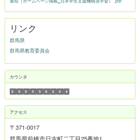
通知（ホームページ掲載‗日本学生支援機構奨学金） .pdf
リンク
群馬県
群馬県教育委員会
カウンタ
0
0
9
4
3
8
5
4
4
アクセス
〒371-0017
群馬県前橋市日吉町二丁目25番地1