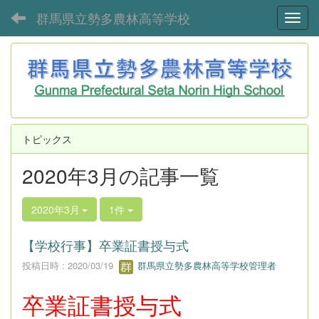
群馬県立勢多農林高等学校
Toggl
トピックス
2020年3月の記事一覧
2020年3月
1件
【学校行事】卒業証書授与式
投稿日時 : 2020/03/19
群馬県立勢多農林高等学校管理者
卒業証書授与式