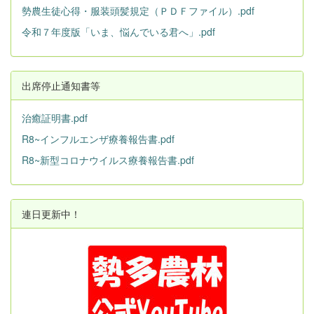
勢農生徒心得・服装頭髪規定（ＰＤＦファイル）.pdf
令和７年度版「いま、悩んでいる君へ」.pdf
出席停止通知書等
治癒証明書.pdf
R8~インフルエンザ療養報告書.pdf
R8~新型コロナウイルス療養報告書.pdf
連日更新中！