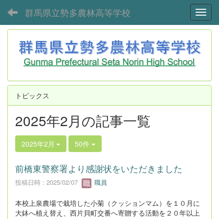
群馬県立勢多農林高等学校
Toggl
トピックス
2025年2月の記事一覧
2025年2月
50件
前橋東警察署より感謝状をいただきました
投稿日時 : 2025/02/07
職員
本校上泉農場で栽培した小菊（クッションマム）を１０月に
大鉢へ植え替え、西片貝町交番へ寄贈する活動を２０年以上