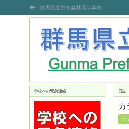
群馬県立勢多農林高等学校
学校への緊急連絡
日誌
カ
ニ