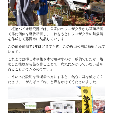
「植物バイオ研究部では、公園内のフユザクラから茎頂培養
で得た個体を継代培養し、これをもとにフユザクラの無病苗
を作成して藤岡市に納品しています。
この苗を苗畑で3年ほど育てた後、この桜山公園に植樹されて
います。
これまでは挿し木や接ぎ木で殖やすのが一般的でしたが、培
養した植物から苗を作ることで、病気にかかっていない苗を
得ることができるのです。」
こういった説明を来場者の方にすると、熱心に耳を傾けてく
ださり、「がんばってね」と声をかけてくださいました。