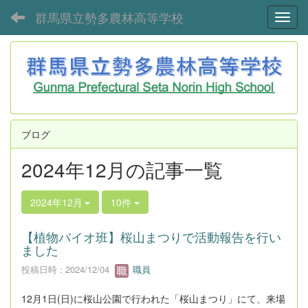
群馬県立勢多農林高等学校
Toggl
ブログ
2024年12月の記事一覧
2024年12月
10件
【植物バイオ班】桜山まつりで活動報告を行い
ました
投稿日時 : 2024/12/04
職員
12月1日(日)に桜山公園で行われた「桜山まつり」にて、来場