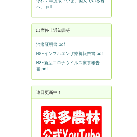
令和７年度版「いま、悩んでいる君
へ」.pdf
出席停止通知書等
治癒証明書.pdf
R8~インフルエンザ療養報告書.pdf
R8~新型コロナウイルス療養報告
書.pdf
連日更新中！