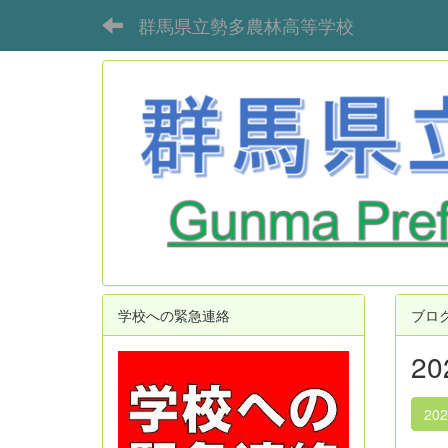
群馬県立勢多農林高等学校
学校への緊急連絡
ブロ
2
20