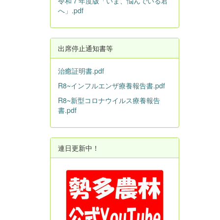
令和７年度版「いま、悩んでいる君
へ」.pdf
出席停止通知書等
治癒証明書.pdf
R8~インフルエンザ療養報告書.pdf
R8~新型コロナウイルス療養報告
書.pdf
連日更新中！