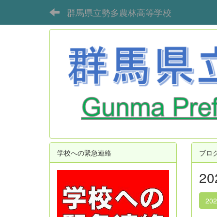
群馬県立勢多農林高等学校
学校への緊急連絡
ブロ
2
20