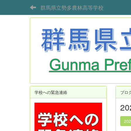
群馬県立勢多農林高等学校
学校への緊急連絡
ブロ
2
20