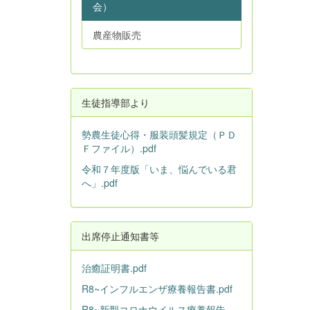
会）
農産物販売
生徒指導部より
勢農生徒心得・服装頭髪規定（ＰＤ
Ｆファイル）.pdf
令和７年度版「いま、悩んでいる君
へ」.pdf
出席停止通知書等
治癒証明書.pdf
R8~インフルエンザ療養報告書.pdf
R8~新型コロナウイルス療養報告