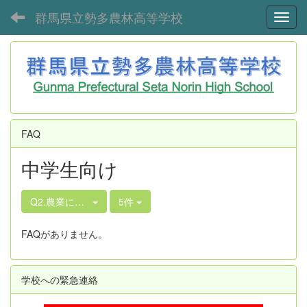
群馬県立勢多農林高等学校
Toggl
FAQ
中学生向け
Q2.農業に関する授業はどのような授業で、どのように行ってい
5件
FAQがありません。
学校への緊急連絡