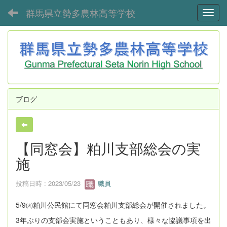
群馬県立勢多農林高等学校
Toggl
ブログ
【同窓会】粕川支部総会の実
施
投稿日時 : 2023/05/23
職員
5/9㈫粕川公民館にて同窓会粕川支部総会が開催されました。
3年ぶりの支部会実施ということもあり、様々な協議事項を出