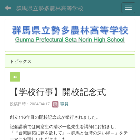
群馬県立勢多農林高等学校
Toggl
トピックス
【学校行事】開校記念式
投稿日時 : 2024/04/17
職員
創立116年目の開校記念式が挙行されました。
記念講演では同窓生の清水一也先生を講師にお招きし、
「『台湾開拓に夢を託して』～群馬と台湾の深い絆～」をテ
ーマにお話しいただきました。