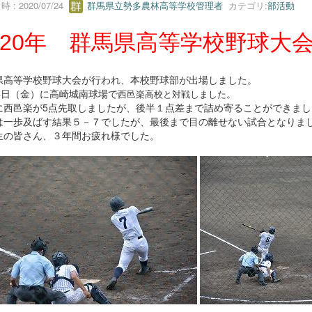
 : 2020/07/24
群馬県立勢多農林高等学校管理者
カテゴリ:
部活動
020年 群馬県高等学校野球大
県高等学校野球大会が行われ、本校野球部が出場しました。
24日（金）に高崎城南球場で
。
西邑楽高校と対戦しました
に西邑楽が5点先取しましたが、後半１点差まで詰め寄ることができまし
は一歩及ばす結果５－７でしたが、最後まで目の離せない試合となりま
生の皆さん、３年間お疲れ様でした。