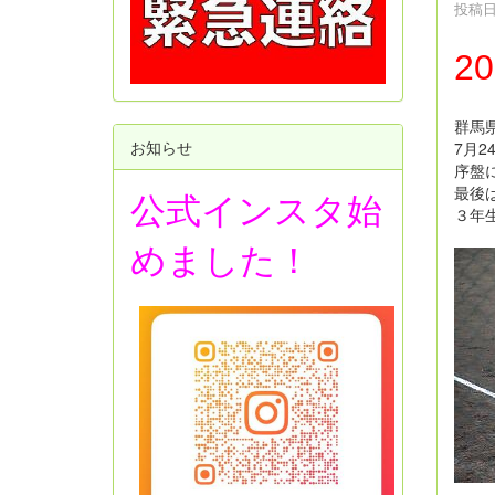
投稿日時
2
群馬
お知らせ
7月
序盤
最後
公式インスタ始
３年
めました！