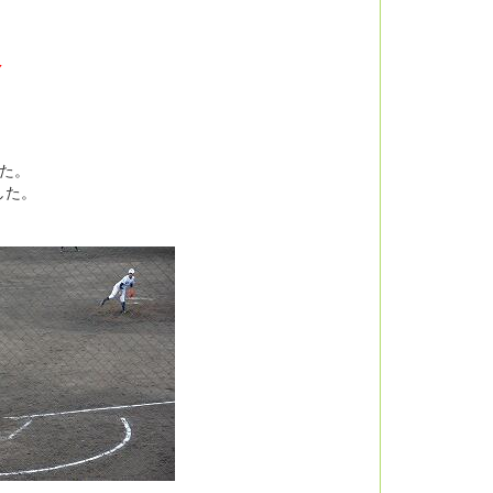
会
た。
した。