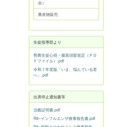
会）
農産物販売
生徒指導部より
勢農生徒心得・服装頭髪規定（ＰＤ
Ｆファイル）.pdf
令和７年度版「いま、悩んでいる君
へ」.pdf
出席停止通知書等
治癒証明書.pdf
R8~インフルエンザ療養報告書.pdf
R8~新型コロナウイルス療養報告