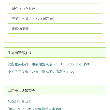
紹介された動画
卒業生の皆さんへ（同窓会）
農産物販売
生徒指導部より
勢農生徒心得・服装頭髪規定（ＰＤＦファイル）.pdf
令和７年度版「いま、悩んでいる君へ」.pdf
出席停止通知書等
治癒証明書.pdf
R8~インフルエンザ療養報告書.pdf