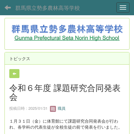
群馬県立勢多農林高等学校
Toggl
トピックス
令和６年度 課題研究合同発表
会
投稿日時 : 2025/01/31
職員
１月３１日（金）に体育館にて課題研究合同発表会が行わ
れ、各学科の代表生徒が全校生徒の前で発表を行いました。